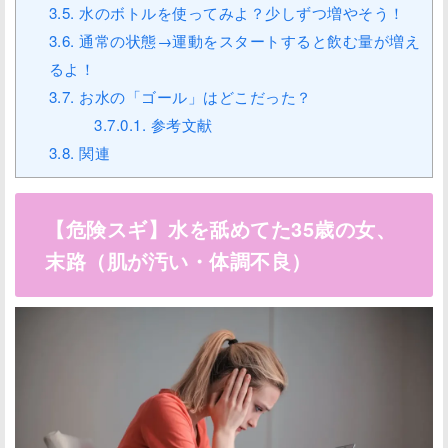
3.5.
水のボトルを使ってみよ？少しずつ増やそう！
3.6.
通常の状態→運動をスタートすると飲む量が増え
るよ！
3.7.
お水の「ゴール」はどこだった？
3.7.0.1.
参考文献
3.8.
関連
【危険スギ】水を舐めてた35歳の女、
末路（肌が汚い・体調不良）