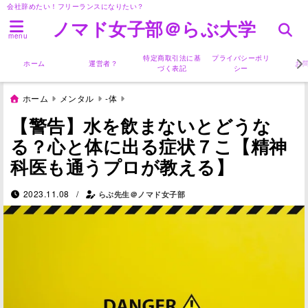
会社辞めたい！フリーランスになりたい？
ノマド女子部＠らぶ大学
menu
特定商取引法に基
プライバシーポリ
ホーム
運営者？
お
づく表記
シー
ホーム
メンタル
-体
【警告】水を飲まないとどうな
る？心と体に出る症状７こ【精神
科医も通うプロが教える】
/
2023.11.08
らぶ先生＠ノマド女子部