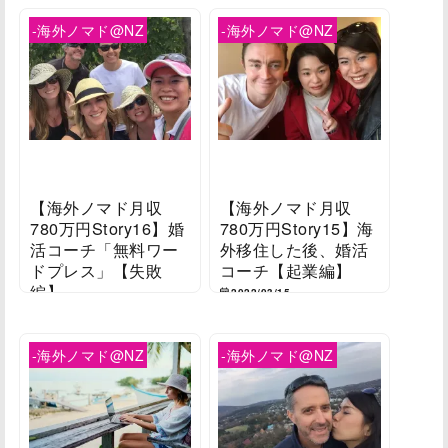
-海外ノマド@NZ
-海外ノマド@NZ
【海外ノマド月収
【海外ノマド月収
780万円Story16】婚
780万円Story15】海
活コーチ「無料ワー
外移住した後、婚活
ドプレス」【失敗
コーチ【起業編】
編】
2022/03/15
2022/03/16
-海外ノマド@NZ
-海外ノマド@NZ