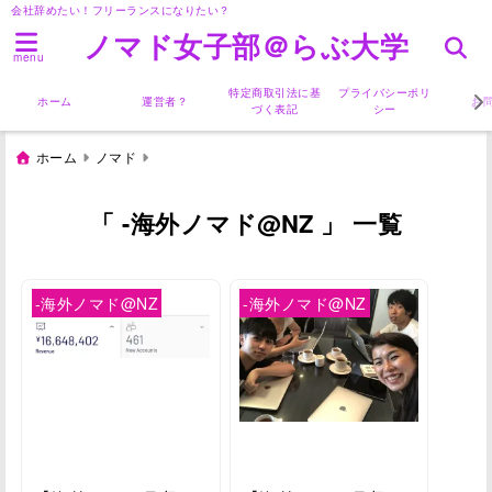
会社辞めたい！フリーランスになりたい？
ノマド女子部＠らぶ大学
menu
特定商取引法に基
プライバシーポリ
ホーム
運営者？
お
づく表記
シー
ホーム
ノマド
「 -海外ノマド@NZ 」 一覧
-海外ノマド@NZ
-海外ノマド@NZ